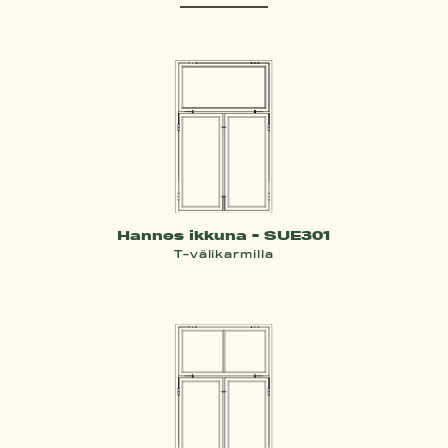
Hannes ikkuna - SUE301
T-välikarmilla