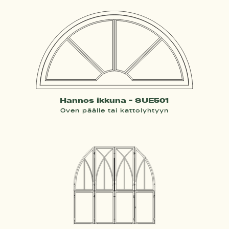
Hannes ikkuna - SUE501
Oven päälle tai kattolyhtyyn