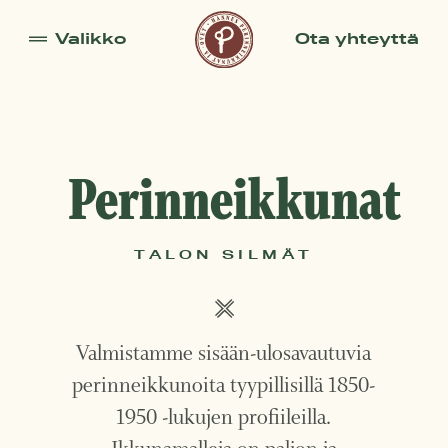
Valikko
Ota yhteyttä
Ovet
Ikkunat
Tehdas
Perinneikkunat
Perheyritys
TALON SILMÄT
Henkilökunta
Valmistamme sisään-ulosavautuvia
perinneikkunoita tyypillisillä 1850-
1950 -lukujen profiileilla.