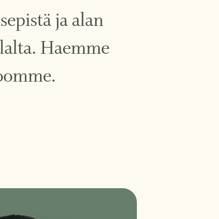
pistä ja alan
 alalta. Haemme
kkoomme.