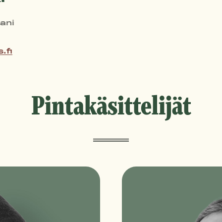
ani
.fi
Pintakäsittelijät