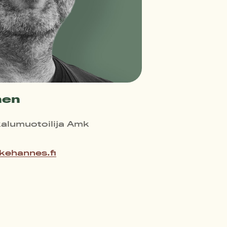
nen
alumuotoilija Amk
kehannes.fi