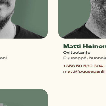
Matti Heino
Ovituotanto
ani
Puuseppä, huonek
+358 50 530 3041
matti@puusepanlii