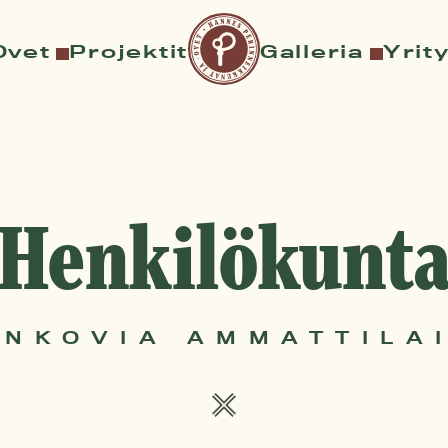
Ovet
Projektit
Galleria
Yrit
Henkilökunt
NKOVIA AMMATTILA