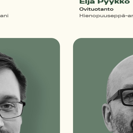
Elja Pyykkö
Ovituotanto
ani
Hienopuuseppä-ar