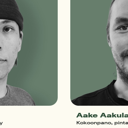
Aake Aakul
y
Kokoonpano, pinta