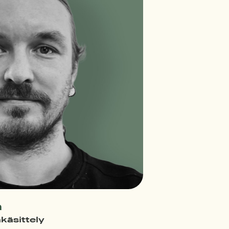
a
käsittely