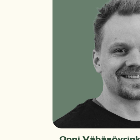
Onni Vähäsöyrink