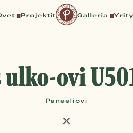
Ovet
Projektit
Galleria
Yrit
ulko-ovi U50
Paneeliovi