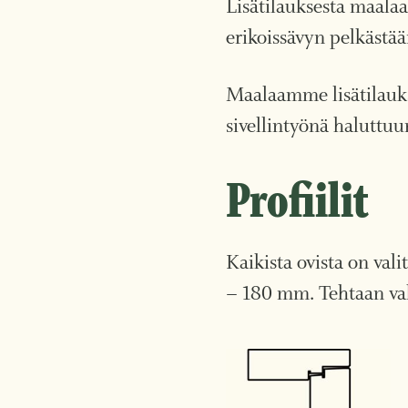
Lisätilauksesta maala
erikoissävyn pelkästä
Maalaamme lisätilauks
sivellintyönä haluttuu
Profiilit
Kaikista ovista on vali
– 180 mm. Tehtaan va