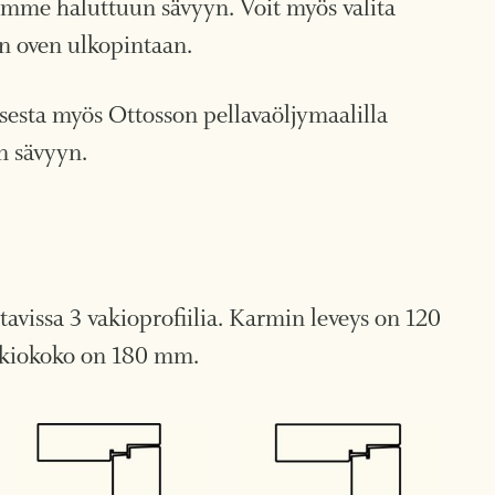
amme haluttuun sävyyn. Voit myös valita
än oven ulkopintaan.
esta myös Ottosson pellavaöljymaalilla
n sävyyn.
ttavissa 3 vakioprofiilia. Karmin leveys on 120
kiokoko on 180 mm.