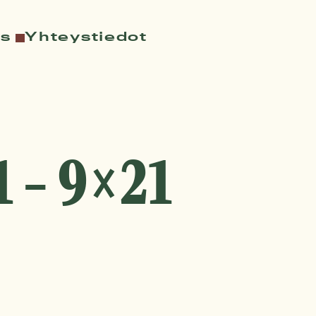
ys
Yhteystiedot
1 – 9×21