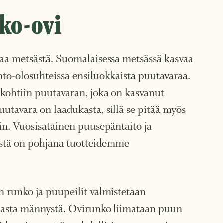
ko-ovi
a metsästä. Suomalaisessa metsässä kasvaa
into-olosuhteissa ensiluokkaista puutavaraa.
 kohtiin puutavaran, joka on kasvanut
 puutavara on laadukasta, sillä se pitää myös
kein. Vuosisatainen puusepäntaito ja
tä on pohjana tuotteidemme
 runko ja puupeilit valmistetaan
masta männystä. Ovirunko liimataan puun