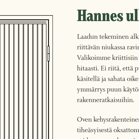
Hannes ul
Laadun tekeminen alka
riittävän niukassa rav
Valikoimme kriittisiin
hitaasti. Ei riitä, että
käsitellä ja sahata oi
ymmärrys puun käytös
rakenneratkaisuihin.
Oven kehysrakenteinen
tiheäsyisestä oksatto