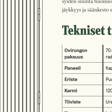
syiden suunta huomioi
jäykkyys ja säänkesto 
Tekniset t
Ovirungon
70 
paksuus
rad
Paneeli
Ka
Eriste
Puu
Karmi
12
Tiiviste
Ura