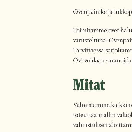
Ovenpainike ja lukkope
Toimitamme ovet halutt
varusteltuna. Ovenpai
Tarvittaessa sarjoita
Ovi voidaan saranoida 
Mitat
Valmistamme kaikki o
toteuttaa mallin vaki
valmistuksen aloittami