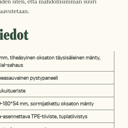
den siten, että mahdollisimman suuri
saavutetaan.
iedot
mm, tiheäsyinen oksaton täysisäleinen mänty,
ial-sahaus
peasauvainen pystypaneeli
kuitueriste
0-180*54 mm, sormijatkettu oksaton mänty
-asennettava TPE-tiiviste, tuplatiivistys