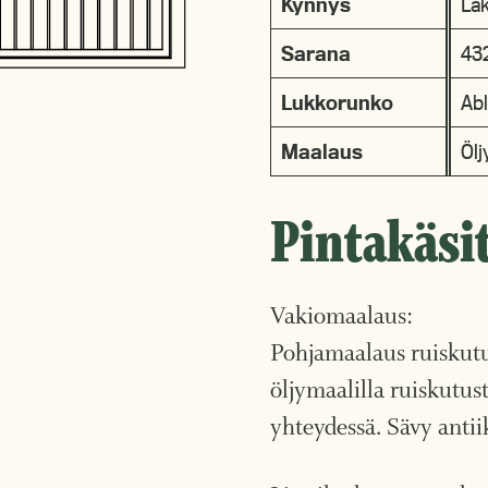
Kynnys
Lak
Sarana
43
Lukkorunko
Ab
Maalaus
Ölj
Pintakäsit
Vakiomaalaus:
Pohjamaalaus ruiskutu
öljymaalilla ruiskutus
yhteydessä. Sävy anti