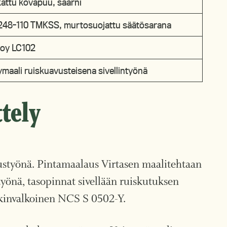
attu kovapuu, saarni
248-110 TMKSS, murtosuojattu säätösarana
loy LC102
ymaali ruiskuavusteisena sivellintyönä
tely
styönä. Pintamaalaus Virtasen maalitehtaan
työnä, tasopinnat sivellään ruiskutuksen
ikinvalkoinen NCS S 0502-Y.