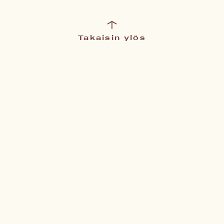
Takaisin ylös
SOSIAALISESSA MEDIASSA
Facebook
Instagram
Puusepänliike Hannes Oy