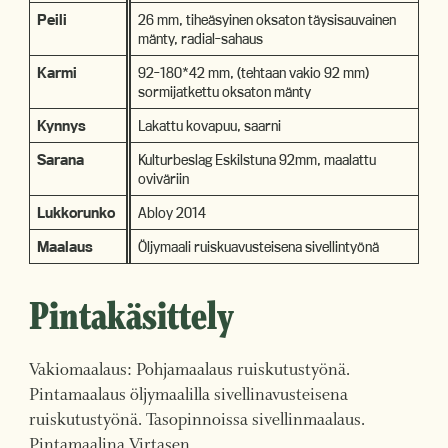
Peili
26 mm, tiheäsyinen oksaton täysisauvainen
mänty, radial-sahaus
Karmi
92-180*42 mm, (tehtaan vakio 92 mm)
sormijatkettu oksaton mänty
Kynnys
Lakattu kovapuu, saarni
Sarana
Kulturbeslag Eskilstuna 92mm, maalattu
oviväriin
Lukkorunko
Abloy 2014
Maalaus
Öljymaali ruiskuavusteisena sivellintyönä
Pintakäsittely
Vakiomaalaus: Pohjamaalaus ruiskutustyönä.
Pintamaalaus öljymaalilla sivellinavusteisena
ruiskutustyönä. Tasopinnoissa sivellinmaalaus.
Pintamaalina Virtasen