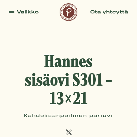
Valikko
Ota yhteyttä
Ovet
Ikkunat
Tehdas
Hannes
Perheyritys
sisäovi S301 –
Henkilökunta
13×21
Kahdeksanpeilinen pariovi